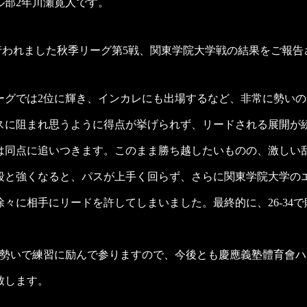
ル部2年川瀬寛人です。
で行われました秋季リーグ第5戦、関東学院大学戦の結果をご報
ーグでは2位に輝き、インカレにも出場するなど、非常に勢い
スに阻まれ思うように得点が挙げられず、リードされる展開が
は同点に追いつきます。このまま勝ち越したいものの、激しい
段と強くなると、パスが上手く回らず、さらに関東学院大学の
々に相手にリードを許してしまいました。最終的に、26-34
る勢いで練習に励んで参りますので、今後とも慶應義塾體育會
致します。