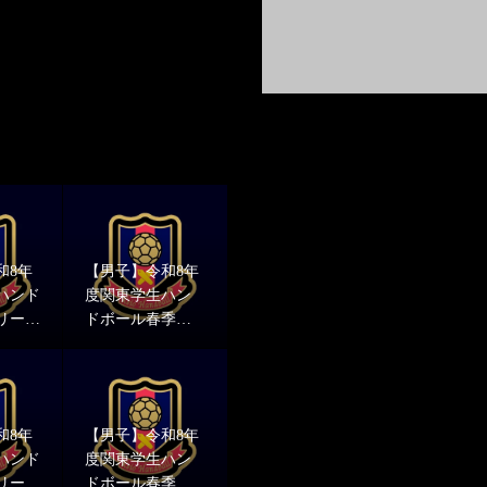
和8年
【男子】令和8年
ハンド
度関東学生ハン
リーグ
ドボール春季リ
戦vs文
ーグ男子2部第7
果報告
戦vs青山学院大
学 結果報告
和8年
【男子】令和8年
ハンド
度関東学生ハン
リーグ
ドボール春季リ