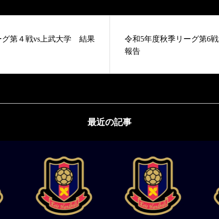
グ第４戦vs上武大学 結果
令和5年度秋季リーグ第6戦
報告
最近の記事