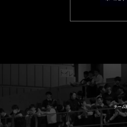
男子2部第6
河台大学 
告
チーム