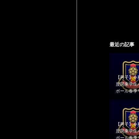
最近の記事
【男子】令
度関東学生
ボール春季
男子2部第8
教大学 結
【男子】令
度関東学生
ボール春季