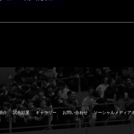
戦vs駿
ーグ男子2部第5
結果報
戦vs国際武道大
学 結果報告
紹介
試合結果
ギャラリー
お問い合わせ
ソーシャルメディアホ