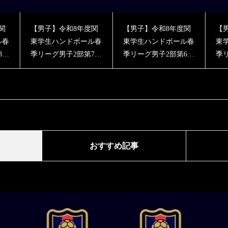
関
【男子】令和8年度関
【男子】令和8年度関
【
ル春
東学生ハンドボール春
東学生ハンドボール春
東
7戦
季リーグ男子2部第6戦
季リーグ男子2部第5戦
季
結果
vs駿河台大学 結果報
vs国際武道大学 結果
v
告
報告
おすすめ記事