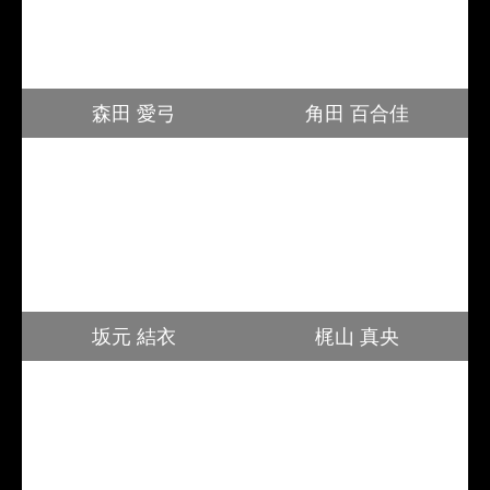
森田 愛弓
角田 百合佳
坂元 結衣
梶山 真央