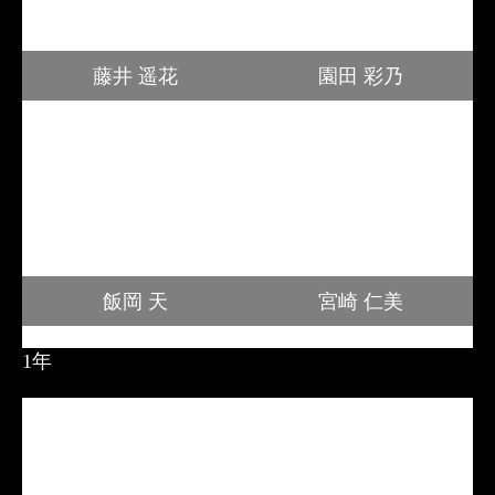
藤井 遥花
園田 彩乃
飯岡 天
宮崎 仁美
1年