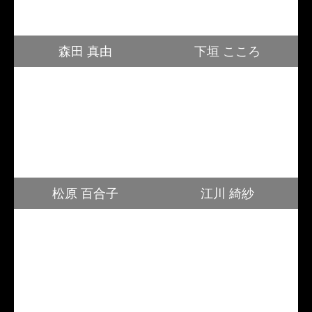
森田 真由
下垣 こころ
松原 百合子
江川 綺紗