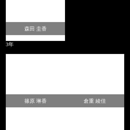
森田 圭香
3年
篠原 琳香
倉重 綾佳