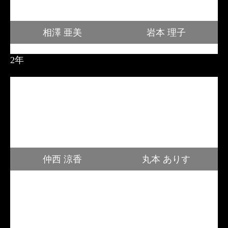
相澤 亜美
岩本 理子
2年
仲西 涼香
丸本 ありす