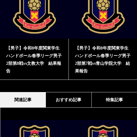
子】令和8年度関東学生
【男子】令和8年度関東学生
【男
ドボール春季リーグ男子
ハンドボール春季リーグ男子
ハ
第8戦vs文教大学 結果報
2部第7戦vs青山学院大学 結
2部
果報告
報
関連記事
おすすめ記事
特集記事