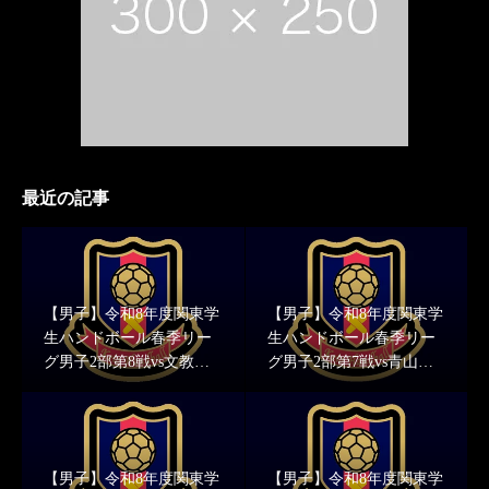
最近の記事
【男子】令和8年度関東学
【男子】令和8年度関東学
生ハンドボール春季リー
生ハンドボール春季リー
グ男子2部第8戦vs文教大
グ男子2部第7戦vs青山学
学 結果報告
院大学 結果報告
【男子】令和8年度関東学
【男子】令和8年度関東学