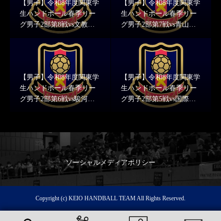
【男子】令和8年度関東学
【男子】令和8年度関東学
生ハンドボール春季リー
生ハンドボール春季リー
グ男子2部第8戦vs文教大
グ男子2部第7戦vs青山学
学 結果報告
院大学 結果報告
【男子】令和8年度関東学
【男子】令和8年度関東学
生ハンドボール春季リー
生ハンドボール春季リー
グ男子2部第6戦vs駿河台
グ男子2部第5戦vs国際武
大学 結果報告
道大学 結果報告
ソーシャルメディアポリシー
Copyright (c) KEIO HANDBALL TEAM All Rights Reserved.