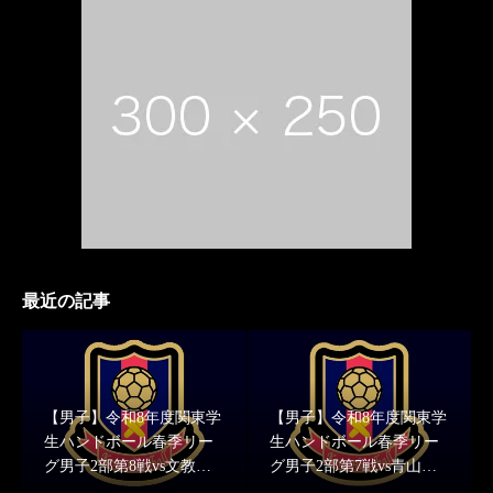
最近の記事
【男子】令和8年度関東学
【男子】令和8年度関東学
生ハンドボール春季リー
生ハンドボール春季リー
グ男子2部第8戦vs文教大
グ男子2部第7戦vs青山学
学 結果報告
院大学 結果報告