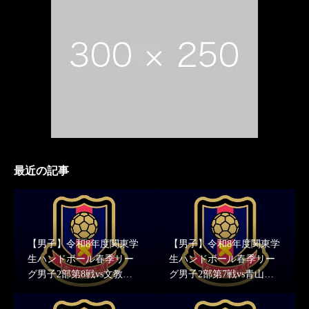
最近の記事
【男子】令和8年度関東学
【男子】令和8年度関東学
生ハンドボール春季リー
生ハンドボール春季リー
グ男子2部第8戦vs文教大
グ男子2部第7戦vs青山学
学 結果報告
院大学 結果報告