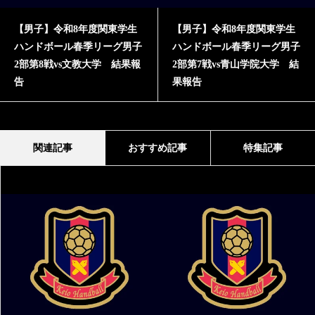
子】令和8年度関東学生
【男子】令和8年度関東学生
【男
ドボール春季リーグ男子
ハンドボール春季リーグ男子
ハ
第8戦vs文教大学 結果報
2部第7戦vs青山学院大学 結
2部
果報告
報
関連記事
おすすめ記事
特集記事