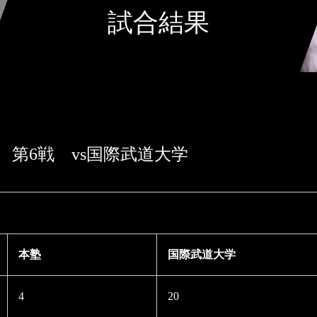
試合結果
グ 第6戦 vs国際武道大学
本塾
国際武道大学
4
20