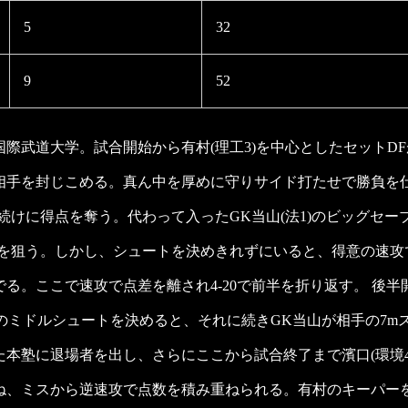
5
32
9
52
際武道大学。試合開始から有村(理工3)を中心としたセットD
相手を封じこめる。真ん中を厚めに守りサイド打たせで勝負を
て続けに得点を奪う。代わって入ったGK当山(法1)のビッグセ
点を狙う。しかし、シュートを決めきれずにいると、得意の速攻
る。ここで速攻で点差を離され4-20で前半を折り返す。 後半
でのミドルシュートを決めると、それに続きGK当山が相手の7
本塾に退場者を出し、さらにここから試合終了まで濱口(環境
ね、ミスから逆速攻で点数を積み重ねられる。有村のキーパー