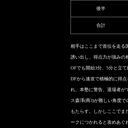
後半
合計
相手はここまで首位を走る国
誘い出し、得点力が強みの
OFでも開始3分、5分と立
DFから速攻で積極的に得
れ、本塾に警告、退場者がで
ス森澤(商3)が難しい角度
もたらす。しかしここでまた
ークにつかれると攻めあぐ