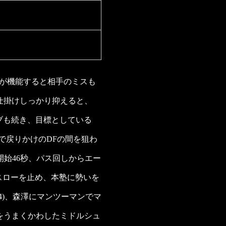
Fが機能すると相手のミスも
仕掛けしっかり抑えると、
ーブも続き、目標としている
で戻りかけのDFの間を狙わ
開始46秒、パス回しからエー
mスローを止め、本塾に勢いを
4)、森澤にマンツーマンでマ
をうまくかわしたミドルシュ