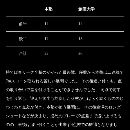
本塾
創価大学
前半
11
11
後半
11
15
合計
22
26
勝てば春リーグ全勝のかかった最終戦、序盤から本塾は二連続で
7mスローを取られる苦しい展開でした。 その後追い付くも、点
の取り合いで差を付けることができませんでした。 同点で前半
を折り返し、迎えた後半も均衡した状態がしばらく続くもののじ
わじわと点差が付き、本塾が追う展開に。 その後森澤のロング
シュートなどが決まり、必死のプレーで2点差まで追い上げるも
のの、最後は追い付くことが出来ず4点差での敗退となりまし